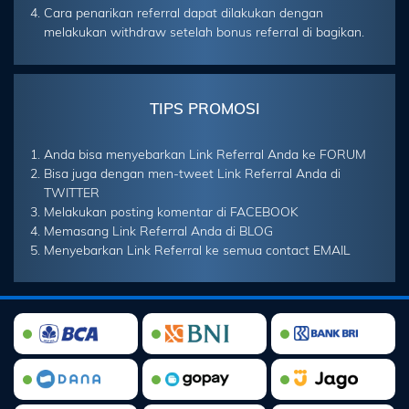
Cara penarikan referral dapat dilakukan dengan
melakukan withdraw setelah bonus referral di bagikan.
TIPS PROMOSI
Anda bisa menyebarkan Link Referral Anda ke FORUM
Bisa juga dengan men-tweet Link Referral Anda di
TWITTER
Melakukan posting komentar di FACEBOOK
Memasang Link Referral Anda di BLOG
Menyebarkan Link Referral ke semua contact EMAIL