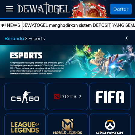
SELAMAT DATANG
Daftar
NEWS
DEWATOGEL menghadirkan sistem DEPOSIT YANG SEMAKIN MUD
Beranda
Beranda
Esports
Daftar
Togel
Live
Casino
Slot
Games
Esports
PROMO
Bola