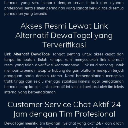
bermain yang seru menarik dengan server terbaik dan layanan
profesional serta sisitem permainan yang sangat berkualitas di semua
permainan yang tersedia.
Akses Resmi Lewat Link
Alternatif DewaTogel yang
Terverifikasi
Link Alternatif DewaTogel
sangat penting untuk akses cepat dan
tanpa hambatan. Itulah kenapa kami menyediakan link alternatif
resmi yang telah diverifikasi keamanannya. Link ini dirancang untuk
membantu pemain tetap terhubung dengan platform meskipun terjadi
gangguan pada domain utama. Kami berpengalaman mengelola
trafik tinggi dan selalu menjaga stabilitas koneksi agar pengalaman
bermain tetap lancar. Link alternatif ini selalu diperbarui oleh tim teknis
internal yang berpengalaman.
Customer Service Chat Aktif 24
Jam dengan Tim Profesional
DewaTogel memiliki tim layanan live chat yang aktif 24/7 dan dilatih