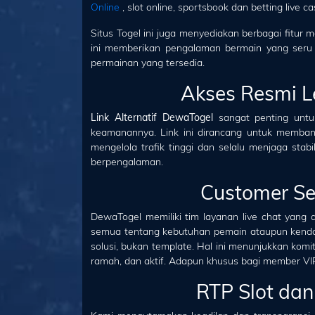
Online
, slot online, sportsbook dan betting live 
Situs Togel ini juga menyediakan berbagai fitu
ini memberikan pengalaman bermain yang seru m
permainan yang tersedia.
Akses Resmi Le
Link Alternatif DewaTogel
sangat penting untuk
keamanannya. Link ini dirancang untuk memba
mengelola trafik tinggi dan selalu menjaga stabil
berpengalaman.
Customer Ser
DewaTogel memiliki tim layanan live chat yang 
semua tentang kebutuhan pemain ataupun kendala
solusi, bukan template. Hal ini menunjukkan k
ramah, dan aktif. Adapun khusus bagi member VIP
RTP Slot dan