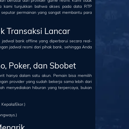
dan berasal dari provider game resmi. Kami tidak
una kami tunjukkan bahwa akses pada data RTP
n seputar permainan yang sangat membantu para
k Transaksi Lancar
adwal bank offline yang diperbarui secara real-
engan jadwal resmi dari pihak bank, sehingga Anda
o, Poker, dan Sbobet
orit hanya dalam satu akun. Pemain bisa memilih
engan provider yang sudah bekerja sama lebih dari
lah menyediakan hiburan yang terpercaya, bukan
 Kepala/Ekor.)
ongways.)
enarik