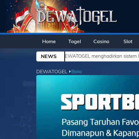
Home
Togel
Casino
Slot
NEWS
DEWATOGEL menghadirkan sistem DEPOSIT YA
DEWATOGEL ⏵
Bola